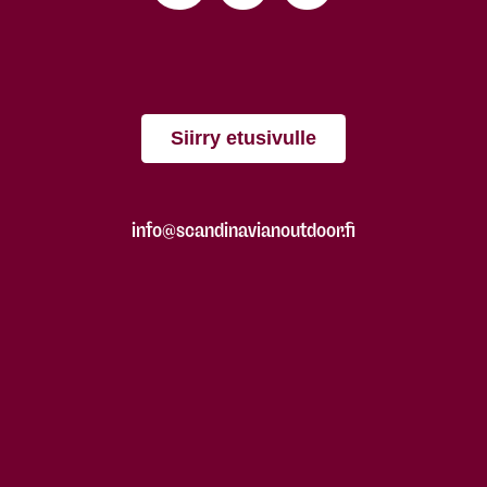
Siirry etusivulle
info@scandinavianoutdoor.fi