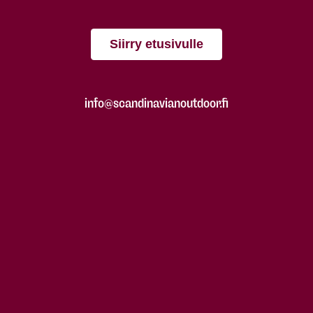
Siirry etusivulle
info@scandinavianoutdoor.fi