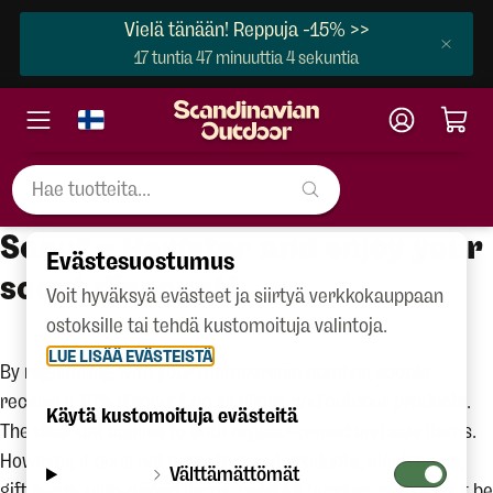
Vielä tänään! Reppuja -15% >>
17 tuntia 47 minuuttia 4 sekuntia
Scout – Register and enjoy your
Evästesuostumus
scout discount!
Voit hyväksyä evästeet ja siirtyä verkkokauppaan
ostoksille tai tehdä kustomoituja valintoja.
LUE LISÄÄ EVÄSTEISTÄ
By registering with your membership number, scouts
receive a 10% discount on all hiking and outdoor products.
Käytä kustomoituja evästeitä
The discount applies to both regular-priced and sale items.
However, it does not apply to scout products, electronics,
Välttämättömät
gift cards, club-priced items, product bundles, and cannot be