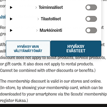
combined with discount codes.
Toiminnalliset
Join the Life Outdoors club!
Tilastolliset
Remember to provide your membership number and scout
Markkinointi
group.
After registering, simply log in to our store and the discount
HYVÄKSY
HYVÄKSY VAIN
EVÄSTEET
will be automatically applied to your purchases. (The
VÄLTTÄMÄTTÖMÄT
discount does not apply to scout products, service products,
or gift cards. It also does not apply to rental products.
Cannot be combined with other discounts or benefits.)
The membership discount is valid in our stores and online.
(In-store, by showing your membership card, which can be
downloaded to your smartphone via the Scouts’ membership
register Kuksa.)