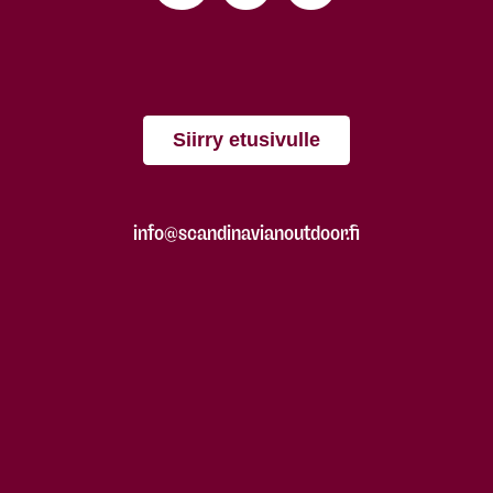
Siirry etusivulle
info@scandinavianoutdoor.fi