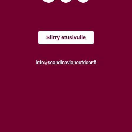
Siirry etusivulle
info@scandinavianoutdoor.fi