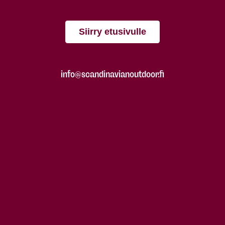
Siirry etusivulle
info@scandinavianoutdoor.fi