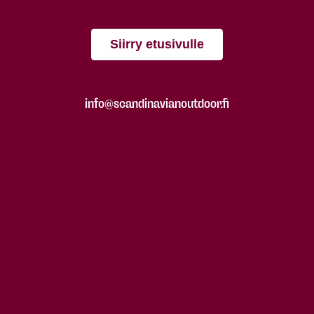
Siirry etusivulle
info@scandinavianoutdoor.fi