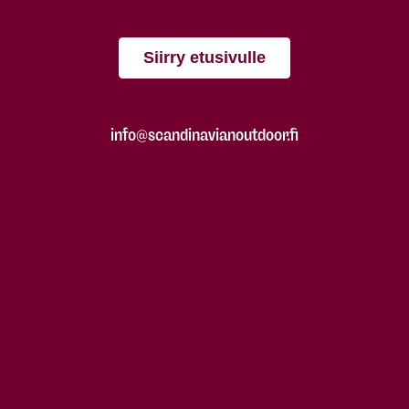
Siirry etusivulle
info@scandinavianoutdoor.fi