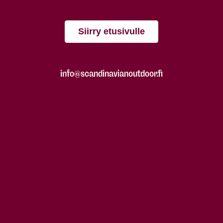
Siirry etusivulle
info@scandinavianoutdoor.fi