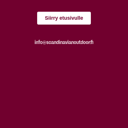
Siirry etusivulle
info@scandinavianoutdoor.fi