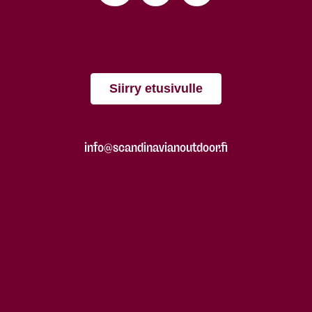
Siirry etusivulle
info@scandinavianoutdoor.fi