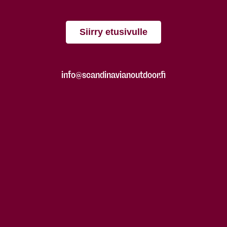
Siirry etusivulle
info@scandinavianoutdoor.fi