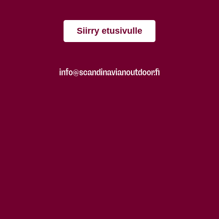
Siirry etusivulle
info@scandinavianoutdoor.fi