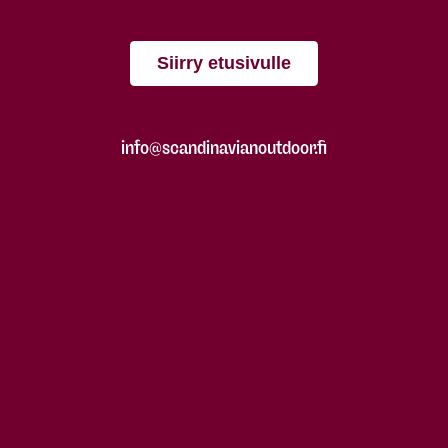
Siirry etusivulle
info@scandinavianoutdoor.fi