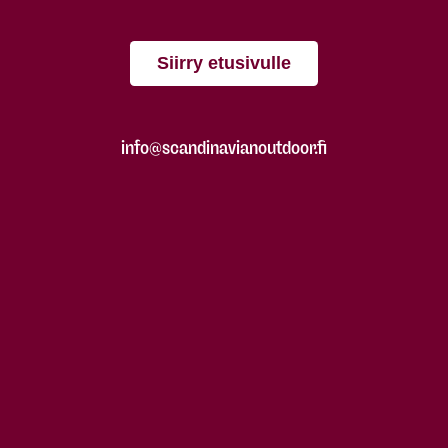
Siirry etusivulle
info@scandinavianoutdoor.fi