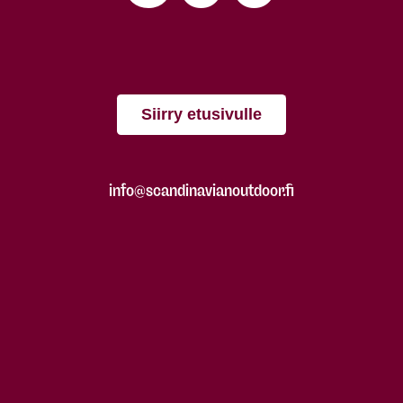
Siirry etusivulle
info@scandinavianoutdoor.fi