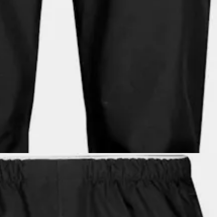
69,90 €
nt
ä, sadekuuroilta suojaava valinta.