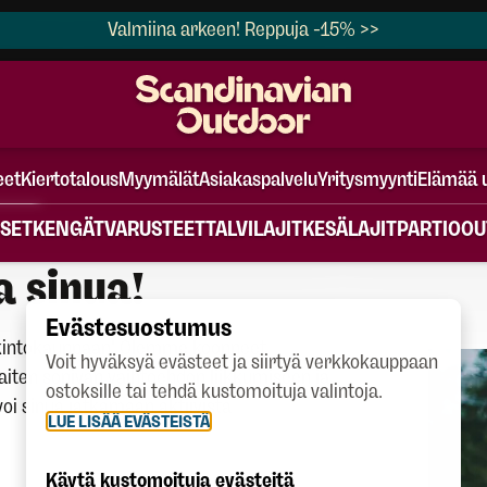
Valmiina arkeen! Reppuja -15% >>
eet
Kiertotalous
Myymälät
Asiakaspalvelu
Yritysmyynti
Elämää 
SET
KENGÄT
VARUSTEET
TALVILAJIT
KESÄLAJIT
PARTIO
OU
a sinua!
Evästesuostumus
alkintokauppaan! Olemme koonneet
Voit hyväksyä evästeet ja siirtyä verkkokauppaan
rhaiten sopivan vaihtoehdon liikkumiseen ja
ostoksille tai tehdä kustomoituja valintoja.
ivoi sinua jatkamaan aktiivista
LUE LISÄÄ EVÄSTEISTÄ
Käytä kustomoituja evästeitä