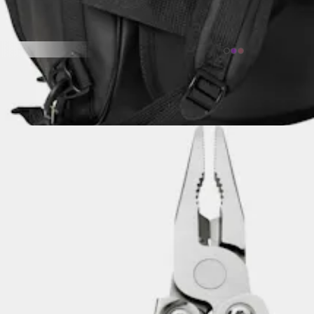
HELLY HANSEN
Scout Duffel M (50)
Ergonomisesti muotoilu putkikassi PVC-vapaata materiaalia. Tilavuus