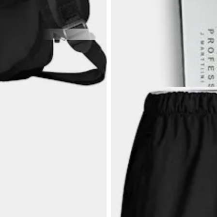
79,90 €
MARTTIINI
Kalasetti 7 CKP
 50 L.
Fileerausveitsi ja kalapiikki puuk