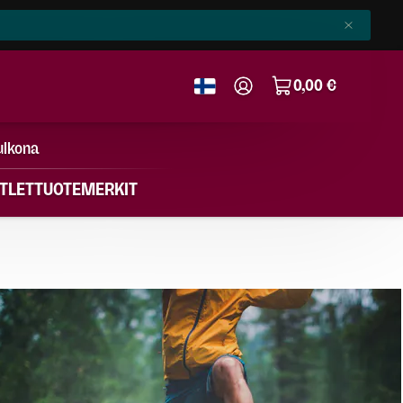
0,00 €
ulkona
TLET
TUOTEMERKIT