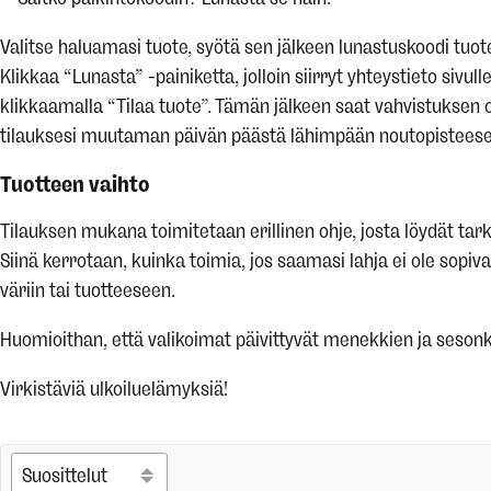
Valitse haluamasi tuote, syötä sen jälkeen lunastuskoodi tuo
Klikkaa “Lunasta” -painiketta, jolloin siirryt yhteystieto sivull
klikkaamalla “Tilaa tuote”. Tämän jälkeen saat vahvistuksen o
tilauksesi muutaman päivän päästä lähimpään noutopistees
Tuotteen vaihto
Tilauksen mukana toimitetaan erillinen ohje, josta löydät ta
Siinä kerrotaan, kuinka toimia, jos saamasi lahja ei ole sopiv
väriin tai tuotteeseen.
Huomioithan, että valikoimat päivittyvät menekkien ja seso
Virkistäviä ulkoiluelämyksiä!