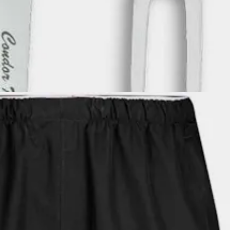
79,90 €
komaisilla kahvoilla, ja tukevat ruotopihdit samassa paketissa.