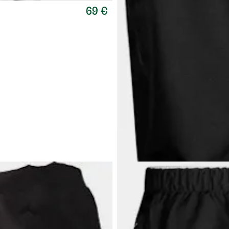
69 €
HALTI
Women's Forter Dx Pa
Halti-housut naisille: tuulenpitäv