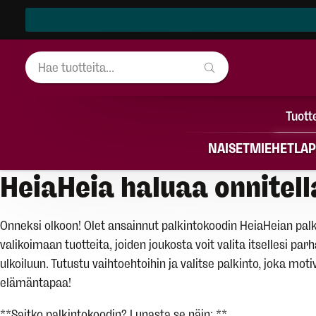
Tuott
NAISET
MIEHET
LAP
HeiaHeia haluaa onnitell
Onneksi olkoon! Olet ansainnut palkintokoodin HeiaHeian p
valikoimaan tuotteita, joiden joukosta voit valita itsellesi pa
ulkoiluun. Tutustu vaihtoehtoihin ja valitse palkinto, joka mot
elämäntapaa!
**Saitko palkintokoodin? Lunasta se näin: **