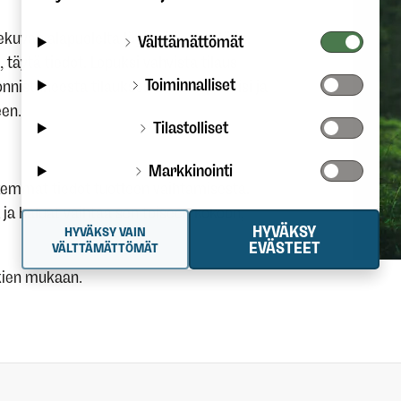
tekuvan alapuolelta löytyvään kenttään.
Välttämättömät
e, täytä tiedot. Lopuksi vahvista tilaus
Toiminnalliset
nnistuneesta tilauksesta sähköpostiisi ja
een.
Tilastolliset
Markkinointi
rkemmat tiedot tuotteen vaihtamisesta.
a ja haluat vaihtaa sen toiseen kokoon,
HYVÄKSY
HYVÄKSY VAIN
EVÄSTEET
VÄLTTÄMÄTTÖMÄT
nkien mukaan.