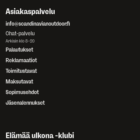
Asiakaspalvelu
info@scandinavianoutdoor.fi
Chat-palvelu
Arkisin klo 8–20
Palautukset
Reklamaatiot
Toimitustavat
Maksutavat
Sopimusehdot
Jäsenalennukset
Elämää ulkona -klubi