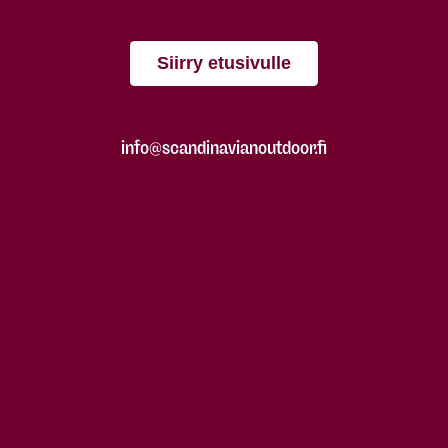
Siirry etusivulle
info@scandinavianoutdoor.fi