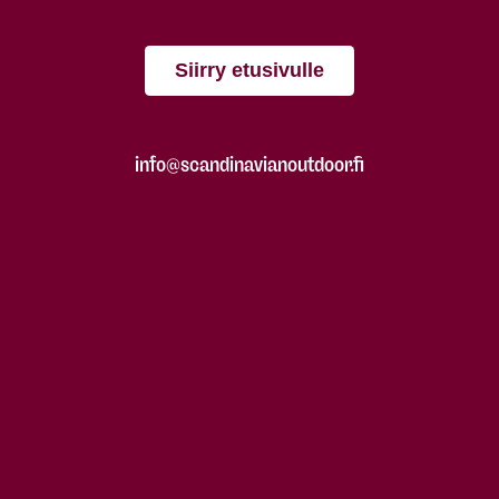
Siirry etusivulle
info@scandinavianoutdoor.fi