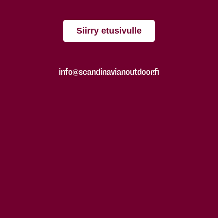
Siirry etusivulle
info@scandinavianoutdoor.fi