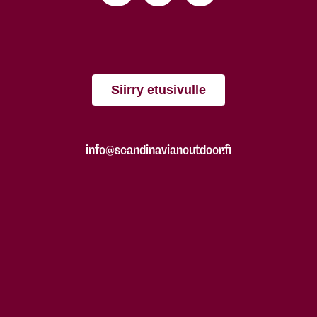
Siirry etusivulle
info@scandinavianoutdoor.fi