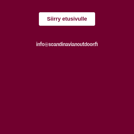
Siirry etusivulle
info@scandinavianoutdoor.fi