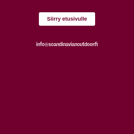
Siirry etusivulle
info@scandinavianoutdoor.fi