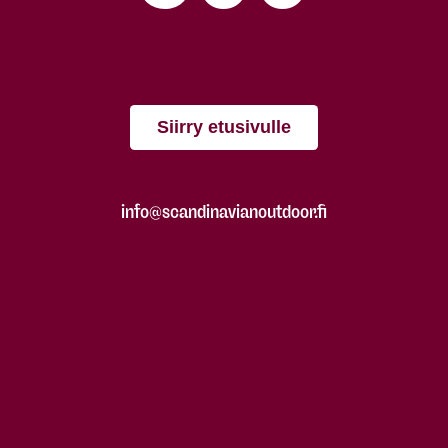
Siirry etusivulle
info@scandinavianoutdoor.fi