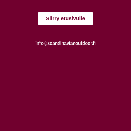
Siirry etusivulle
info@scandinavianoutdoor.fi