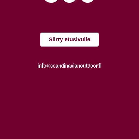
Siirry etusivulle
info@scandinavianoutdoor.fi