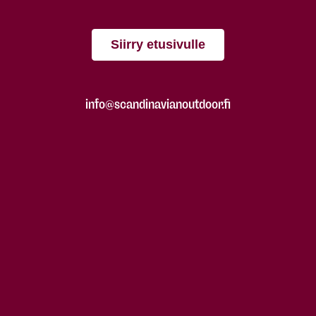
Siirry etusivulle
info@scandinavianoutdoor.fi