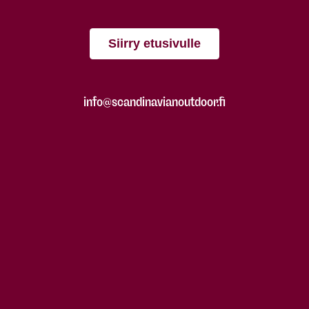
Siirry etusivulle
info@scandinavianoutdoor.fi