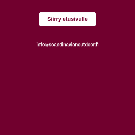
Siirry etusivulle
info@scandinavianoutdoor.fi