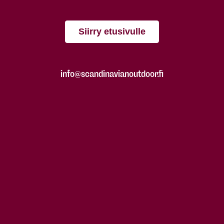
Siirry etusivulle
info@scandinavianoutdoor.fi