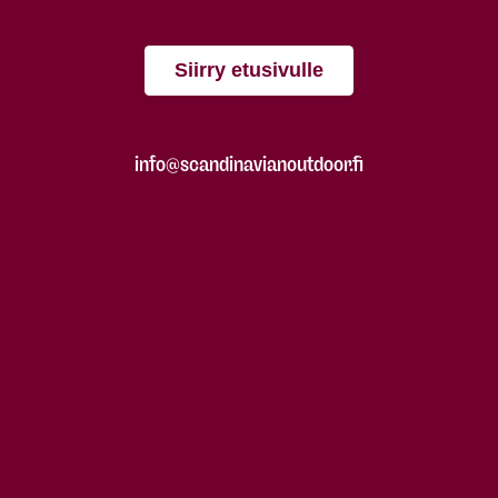
Siirry etusivulle
info@scandinavianoutdoor.fi