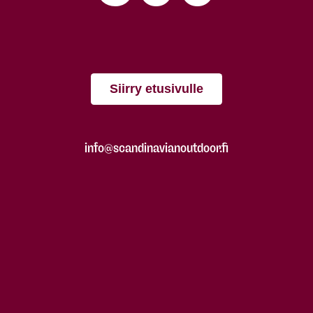
Siirry etusivulle
info@scandinavianoutdoor.fi