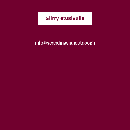
Siirry etusivulle
info@scandinavianoutdoor.fi