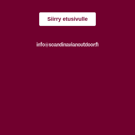
Siirry etusivulle
info@scandinavianoutdoor.fi