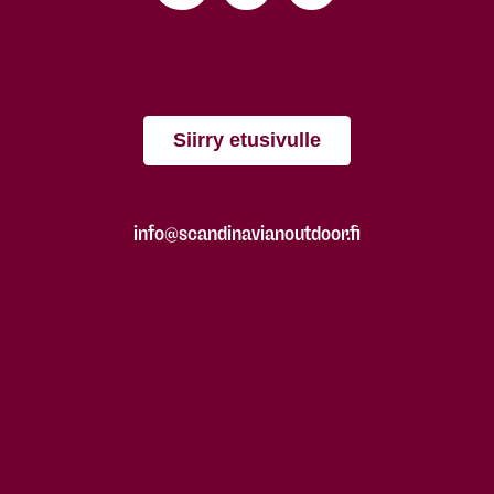
Siirry etusivulle
info@scandinavianoutdoor.fi