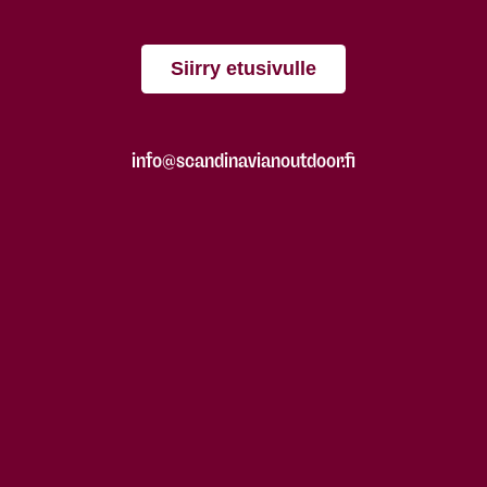
Siirry etusivulle
info@scandinavianoutdoor.fi