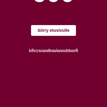
Siirry etusivulle
info@scandinavianoutdoor.fi