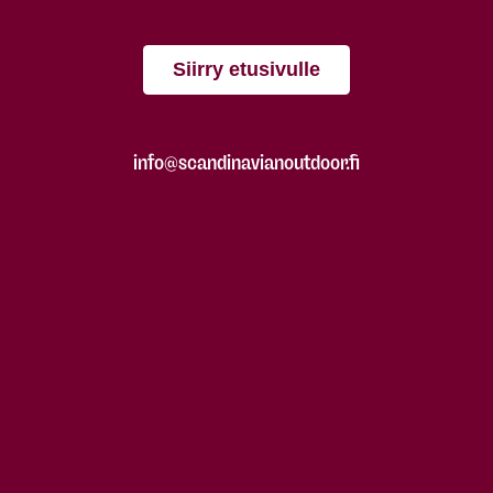
Siirry etusivulle
info@scandinavianoutdoor.fi