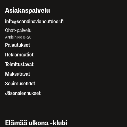
Asiakaspalvelu
info@scandinavianoutdoor.fi
Chat-palvelu
Arkisin klo 8–20
Palautukset
Reklamaatiot
Toimitustavat
Maksutavat
Sopimusehdot
Jäsenalennukset
Elämää ulkona -klubi