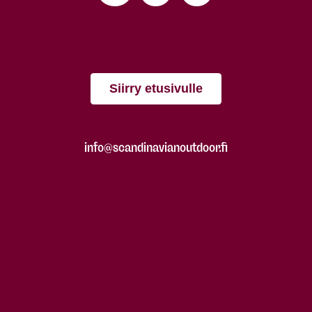
Siirry etusivulle
info@scandinavianoutdoor.fi