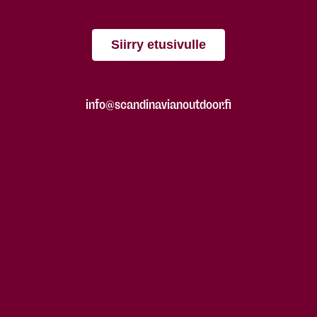
Siirry etusivulle
info@scandinavianoutdoor.fi