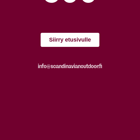
Siirry etusivulle
info@scandinavianoutdoor.fi