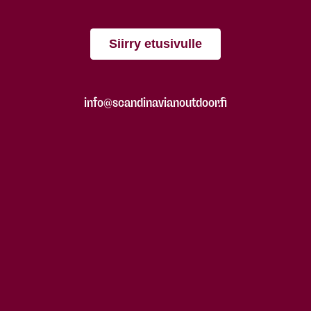
Siirry etusivulle
info@scandinavianoutdoor.fi