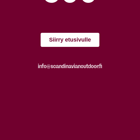
Siirry etusivulle
info@scandinavianoutdoor.fi