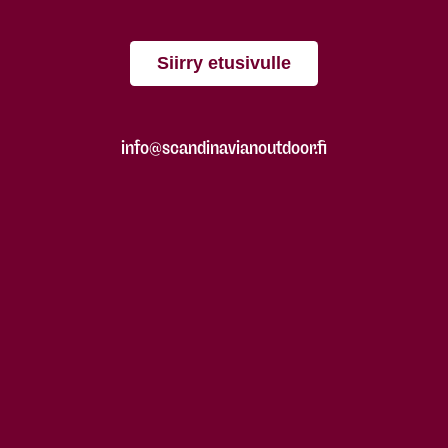
Siirry etusivulle
info@scandinavianoutdoor.fi