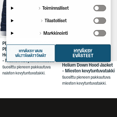
Toiminnalliset
Tilastolliset
Markkinointi
279,90 €
PEAK
PERFORMANCE
Women's
HYVÄKSY
HYVÄKSY VAIN
279,90 €
PEAK
Helium Down Hood Jacket
EVÄSTEET
VÄLTTÄMÄTTÖMÄT
PERFORMANCE
Men's
- Naisten kevytuntuvatakki
Helium Down Hood Jacket
Suosittu pieneen pakkautuva
- Miesten kevytuntuvatakki
naisten kevytuntuvatakki.
Suosittu pieneen pakkautuva
miesten kevytuntuvatakki.