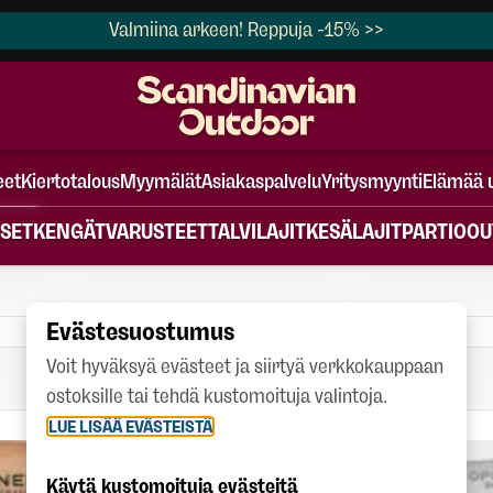
Valmiina arkeen! Reppuja -15% >>
eet
Kiertotalous
Myymälät
Asiakaspalvelu
Yritysmyynti
Elämää 
SET
KENGÄT
VARUSTEET
TALVILAJIT
KESÄLAJIT
PARTIO
OU
Evästesuostumus
Voit hyväksyä evästeet ja siirtyä verkkokauppaan
ostoksille tai tehdä kustomoituja valintoja.
LUE LISÄÄ EVÄSTEISTÄ
Käytä kustomoituja evästeitä