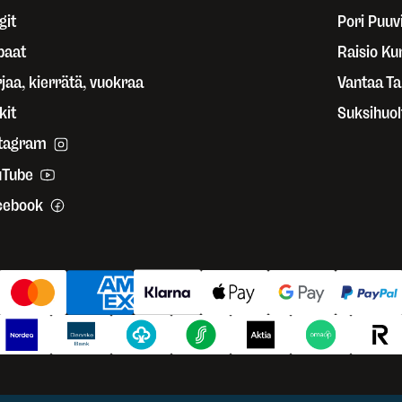
git
Pori Puuvi
paat
Raisio Ku
jaa, kierrätä, vuokraa
Vantaa T
kit
Suksihuol
stagram
uTube
cebook