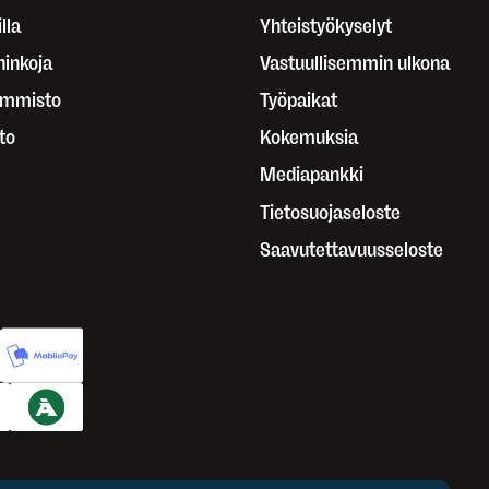
lla
Yhteistyökyselyt
ninkoja
Vastuullisemmin ulkona
ammisto
Työpaikat
to
Kokemuksia
Mediapankki
Tietosuojaseloste
Saavutettavuusseloste