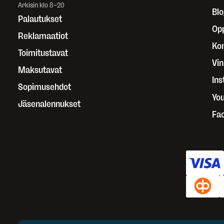
Arkisin klo 8–20
Blo
Palautukset
Op
Reklamaatiot
Kor
Toimitustavat
Vin
Maksutavat
In
Sopimusehdot
Yo
Jäsenalennukset
Fa