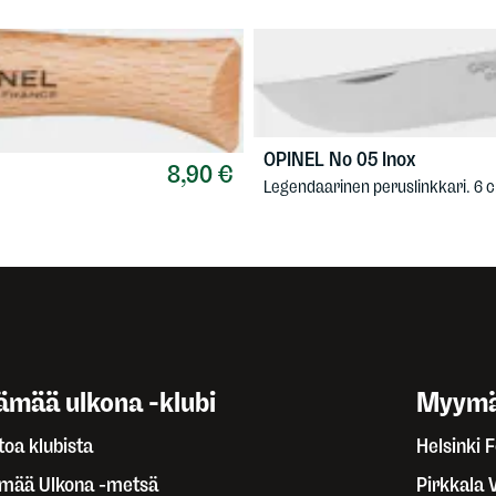
OPINEL
No 05 Inox
8,90 €
Legendaarinen peruslinkkari. 6 
ämää ulkona -klubi
Myymä
toa klubista
Helsinki 
ämää Ulkona -metsä
Pirkkala 