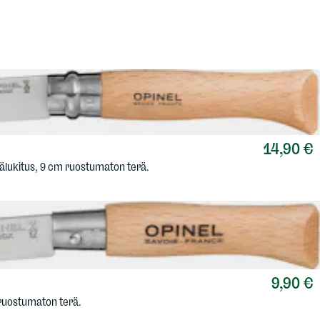
14,90 €
älukitus, 9 cm ruostumaton terä.
9,90 €
 ruostumaton terä.