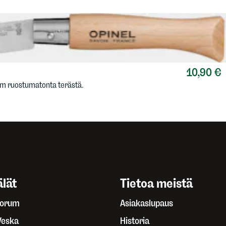
10,90 €
cm ruostumatonta terästä.
lät
Tietoa meistä
Forum
Asiakaslupaus
Veska
Historia