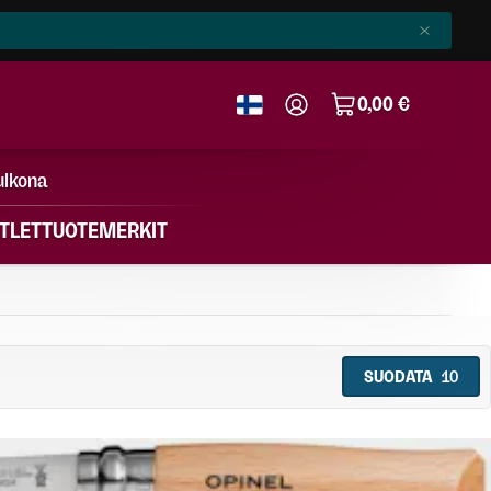
0,00 €
ulkona
TLET
TUOTEMERKIT
SUODATA
10