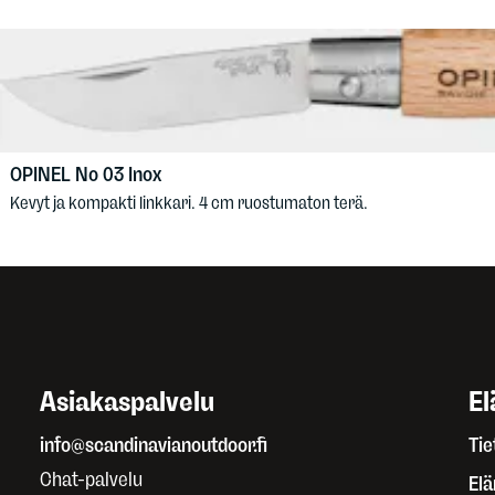
OPINEL
No 03 Inox
Kevyt ja kompakti linkkari. 4 cm ruostumaton terä.
Asiakaspalvelu
El
info@scandinavianoutdoor.fi
Tie
Chat-palvelu
El