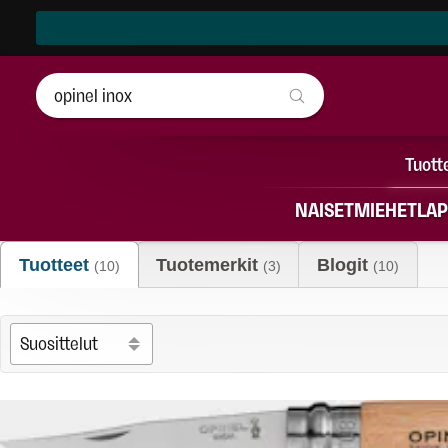
Tuott
NAISET
MIEHET
LAP
"opinel inox"
Tuotteet
Tuotemerkit
Blogit
(10)
(3)
(10)