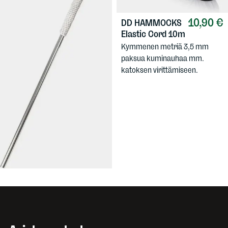
10,90 €
DD HAMMOCKS
Elastic Cord 10m
Kymmenen metriä 3,5 mm
paksua kuminauhaa mm.
katoksen virittämiseen.
19,90 €
HALTI
Korjaussarja Alumiini 7,9
mm
Yksi pätkä 7,9 mm
alumiinikaarta, väliholkki,
päätyholkki ja kuminauha.