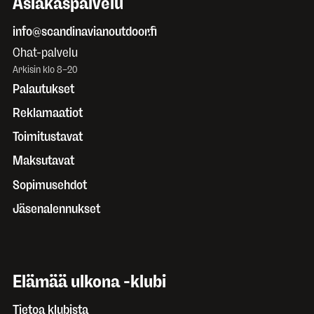
Asiakaspalvelu
info@scandinavianoutdoor.fi
Chat-palvelu
Arkisin klo 8–20
Palautukset
Reklamaatiot
Toimitustavat
Maksutavat
Sopimusehdot
Jäsenalennukset
Elämää ulkona -klubi
Tietoa klubista