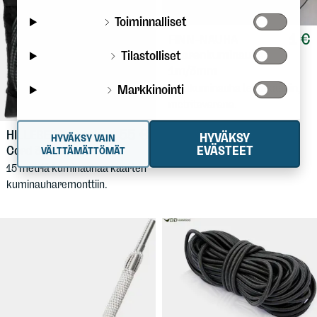
Toiminnalliset
1 €
FINN-NAUHA
Kaarenkuminauha
Tilastolliset
1m/3mm
Varakuminauha telttakaariin,
Markkinointi
metritavarana.
55 €
HILLEBERG
Shock
HYVÄKSY
HYVÄKSY VAIN
EVÄSTEET
Cord 3mm 15m
VÄLTTÄMÄTTÖMÄT
15 metriä kuminauhaa kaarten
kuminauharemonttiin.