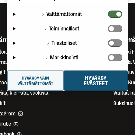
Välttämättömät
Toiminnalliset
ämää ulkona -klubi
Myymä
Tilastolliset
toa klubista
Helsinki 
Markkinointi
ämää Ulkona -metsä
Pirkkala 
git
Pori Puuvi
HYVÄKSY
HYVÄKSY VAIN
paat
Raisio Ku
EVÄSTEET
VÄLTTÄMÄTTÖMÄT
jaa, kierrätä, vuokraa
Vantaa T
kit
Suksihuol
stagram
uTube
cebook