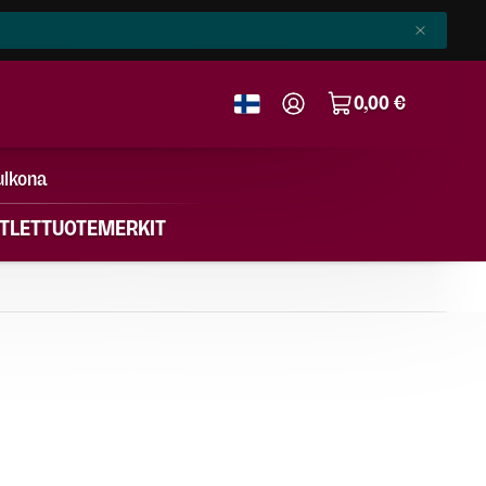
0,00 €
ulkona
TLET
TUOTEMERKIT