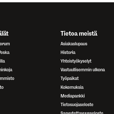
lät
Tietoa meistä
Forum
Asiakaslupaus
Veska
Historia
lla
Yhteistyökyselyt
ninkoja
Vastuullisemmin ulkona
ammisto
Työpaikat
to
Kokemuksia
Mediapankki
Tietosuojaseloste
Saavutettavuusseloste