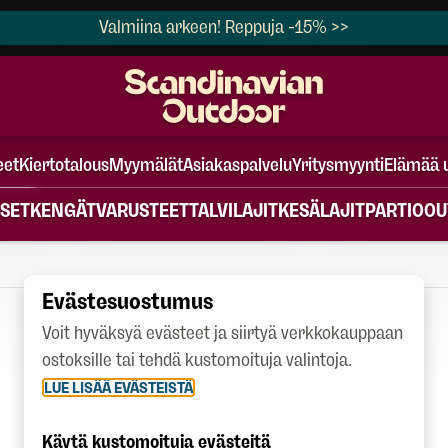
Valmiina arkeen! Reppuja -15% >>
eet
Kiertotalous
Myymälät
Asiakaspalvelu
Yritysmyynti
Elämää 
SET
KENGÄT
VARUSTEET
TALVILAJIT
KESÄLAJIT
PARTIO
OU
Evästesuostumus
Voit hyväksyä evästeet ja siirtyä verkkokauppaan
ostoksille tai tehdä kustomoituja valintoja.
LUE LISÄÄ EVÄSTEISTÄ
Käytä kustomoituja evästeitä