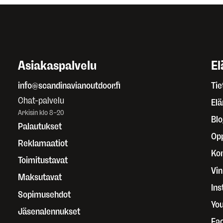
Asiakaspalvelu
El
info@scandinavianoutdoor.fi
Tie
Chat-palvelu
El
Arkisin klo 8–20
Blo
Palautukset
Op
Reklamaatiot
Kor
Toimitustavat
Vin
Maksutavat
In
Sopimusehdot
Yo
Jäsenalennukset
Fa